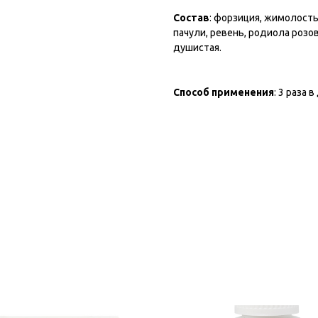
Состав
: форзиция, жимолость
пачули, ревень, родиола розо
душистая.
Способ применения
: 3 раза 