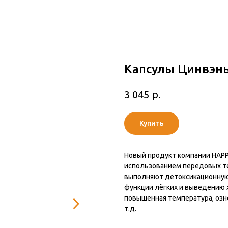
Капсулы Цинвэн
р.
3 045
Купить
Новый продукт компании HAPP
использованием передовых те
выполняют детоксикационную
функции лёгких и выведению ж
повышенная температура, озно
т.д.